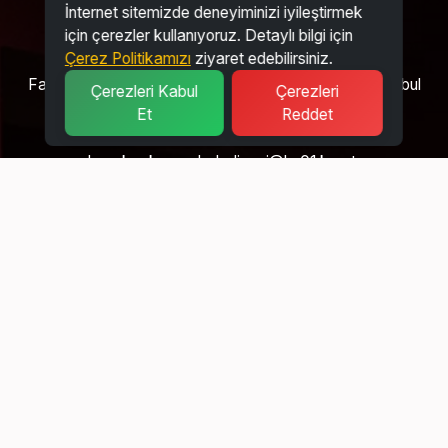
İnternet sitemizde deneyiminizi iyileştirmek
için çerezler kullanıyoruz. Detaylı bilgi için
Çerez Politikamızı
ziyaret edebilirsiniz.
Fatih Mah. Şehremini Sk. No:1 Büyükçekmece / İstanbul
Çerezleri Kabul
Çerezleri
Et
Reddet
444 0 340
buyukcekmecebelediyesi@hs01.kep.tr
SÖZLEŞME VE POLITIKALAR
Gizlilik Politikası
Online Ödeme Koşulları
Satış ve Kullanım Şartları