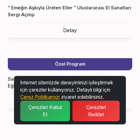
“ Emeğin Aşkıyla Üreten Eller ” Uluslararası El Sanatları
Sergi Açılışı
Detay
Özel Program
Sanat Ve Oyun Köyü - " Mindcraft " “düşün, Öğren,
İnternet sitemizde deneyiminizi iyileştirmek
Eğlen, Keşfet...”
için çerezler kullanıyoruz. Detaylı bilgi için
Çerez Politikamızı
ziyaret edebilirsiniz.
Detay
Çerezleri Kabul
Çerezleri
Et
Reddet
Özel Program