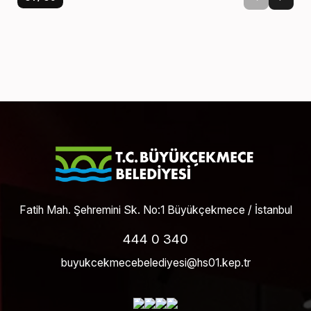
Fatih Mah. Şehremini Sk. No:1 Büyükçekmece / İstanbul
444 0 340
buyukcekmecebelediyesi@hs01.kep.tr