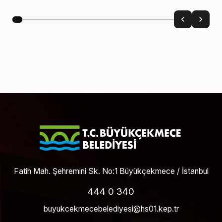
Fatih Mah. Şehremini Sk. No:1 Büyükçekmece / İstanbul
444 0 340
buyukcekmecebelediyesi@hs01.kep.tr