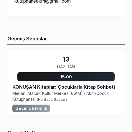
kutuphaneakm@gmail.com
Geçmiş Seanslar
13
HAZIRAN
15:00
KONUŞAN Kitaplar: Çocuklarla Kitap Sohbeti
Mekan: Atatürk Kültür Merkezi (AKM)
/
Akm-Çocuk
Kütüphanesi
(Haritada Göster)
Geçmiş Etkinlik