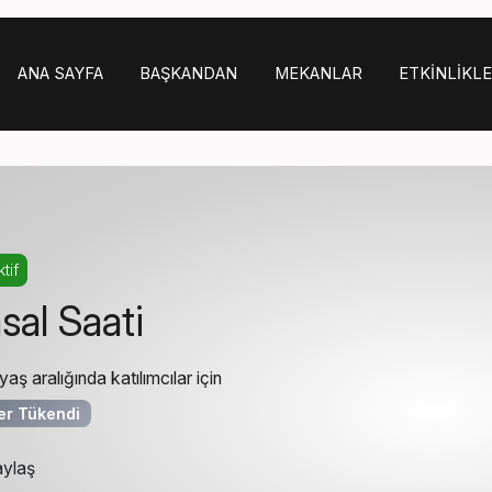
ANA SAYFA
BAŞKANDAN
MEKANLAR
ETKINLIKL
tif
sal Saati
 yaş aralığında katılımcılar için
ler Tükendi
ylaş