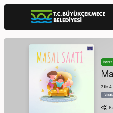
İnterak
Ma
2 ile 4
Bilet
Pa