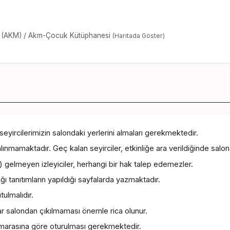
i (AKM)
/
Akm-Çocuk Kütüphanesi
(Haritada Göster)
yircilerimizin salondaki yerlerini almaları gerekmektedir.
lınmamaktadır. Geç kalan seyirciler, etkinliğe ara verildiğinde salona 
elmeyen izleyiciler, herhangi bir hak talep edemezler.
ı tanıtımların yapıldığı sayfalarda yazmaktadır.
tulmalıdır.
ar salondan çıkılmaması önemle rica olunur.
numarasına göre oturulması gerekmektedir.